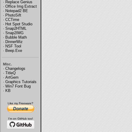
·
Replace Genius
·
Office Img Extract
·
Notepad2 BE
·
PhotoSift
·
CCTime
·
Hot Spot Studio
·
Snap2HTML
·
Snap2IMG
·
Bubble Math
·
DinnerWiz
·
NSF Tool
·
Beep.Exe
Misc.
·
Changelogs
·
TitleQ
·
ArtGem
·
Graphics Tutorials
·
Win7 Font Bug
·
KB
Like my Freeware?
I'm on GitHub too!