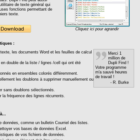
ilitaire de texte général qui
uses fonctions permettant de
iers texte.
Cliquez ici pour agrandir
tiques :
 texte, les documents Word et les feuilles de calcul
Merci 1
million de
Dupli Find !
en double de la liste / lignes /cell qui ont été
Votre programme
m'a sauvé heures
donnés en ensembles colorés différemment.
de travail !
ellement les doublons à supprimer manuellement ou
- R. Burke
ier sans doublons sélectionnés.
 la fréquence des lignes récurrents.
à...
e données, comme un bulletin Courriel des listes.
nettoyer vos bases de données Excel.
tistiques de vos fichiers de données.