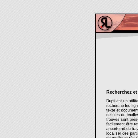
Recherchez et
Dupli est un utilit
recherche les lign
texte et document
cellules de feuill
trouvés sont prés
facilement être re
apporterait du trav
localiser des part
de meilleurs résul