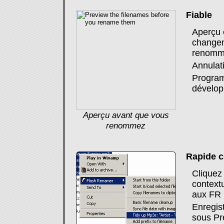
Fiable
Aperçu 
changem
renomme
Annulati
Program
dévelop
Aperçu avant que vous
renommez
Rapide c
Cliquez 
context
aux FR 
Enregis
sous Pr