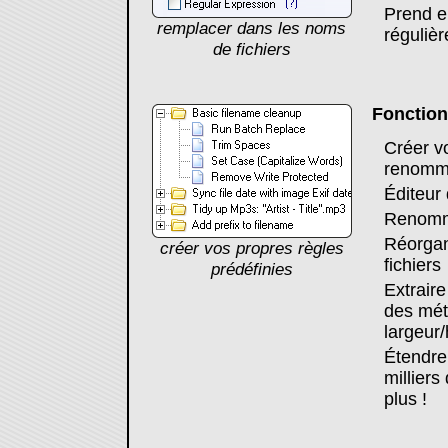
Prend e
remplacer dans les noms
régulièr
de fichiers
Fonction
Créer v
renomma
Éditeur 
Renomme
Réorgan
créer vos propres règles
fichiers
prédéfinies
Extraire
des mét
largeur/
Étendre
milliers
plus !