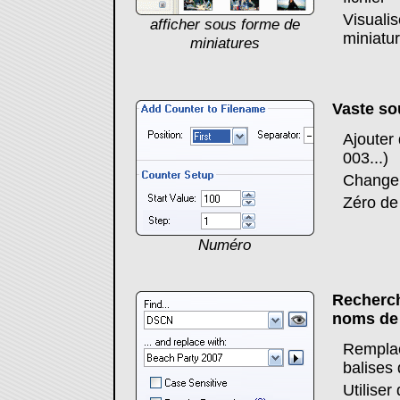
Visuali
afficher sous forme de
miniatu
miniatures
Vaste so
Ajouter
003...)
Changer
Zéro de 
Numéro
Recherch
noms de 
Remplac
balises
Utiliser