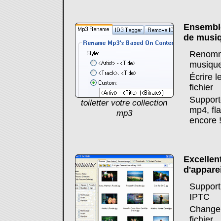
Ensemble
de musi
Renomme
musiqu
Écrire l
fichier
Support
toiletter votre collection
mp4, fla
mp3
encore 
Excellent
d'appare
Support 
IPTC
Changem
fichier